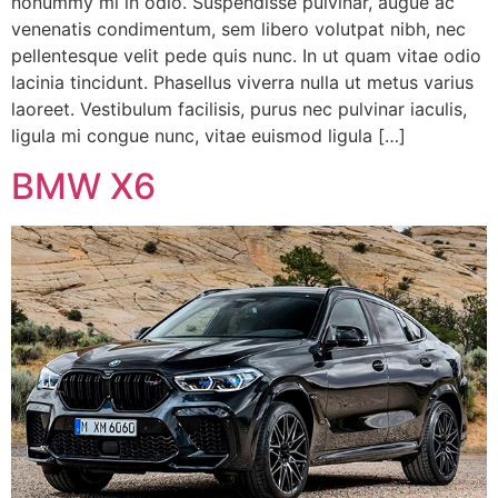
nonummy mi in odio. Suspendisse pulvinar, augue ac
venenatis condimentum, sem libero volutpat nibh, nec
pellentesque velit pede quis nunc. In ut quam vitae odio
lacinia tincidunt. Phasellus viverra nulla ut metus varius
laoreet. Vestibulum facilisis, purus nec pulvinar iaculis,
ligula mi congue nunc, vitae euismod ligula […]
BMW X6